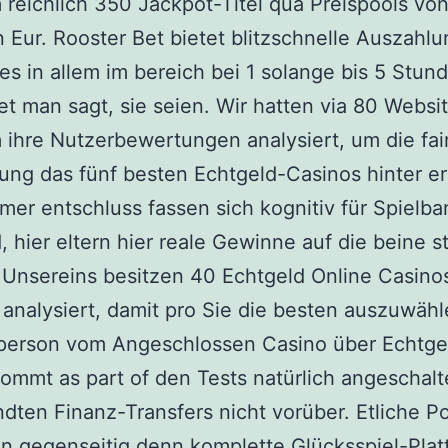
reichlich 350 Jackpot-Titel qua Preispools von
n Eur. Rooster Bet bietet blitzschnelle Auszahl
les in allem im bereich bei 1 solange bis 5 Stun
et man sagt, sie seien.
Wir hatten via 80 Websi
ihre Nutzerbewertungen analysiert, um die fai
ng das fünf besten Echtgeld-Casinos hinter e
mer entschluss fassen sich kognitiv für Spielba
, hier eltern hier reale Gewinne auf die beine s
Unsereins besitzen 40 Echtgeld Online Casinos
analysiert, damit pro Sie die besten auszuwähl
person vom Angeschlossen Casino über Echtge
kommt as part of den Tests natürlich angeschalt
ten Finanz-Transfers nicht vorüber. Etliche Po
n gegenseitig denn komplette Glücksspiel-Plat