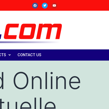
CTS
CONTACT US
d Online
uelle