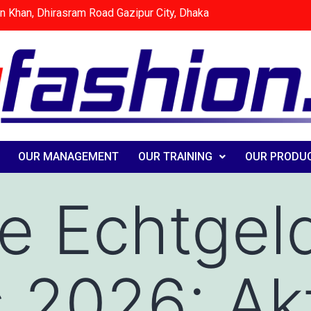
n Khan, Dhirasram Road Gazipur City, Dhaka
OUR MANAGEMENT
OUR TRAINING
OUR PRODU
e Echtgel
 2026: Akt