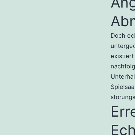
Ang
Abm
Doch ec
untergeo
existier
nachfolg
Unterhal
Spielsaa
störungs
Err
Ech