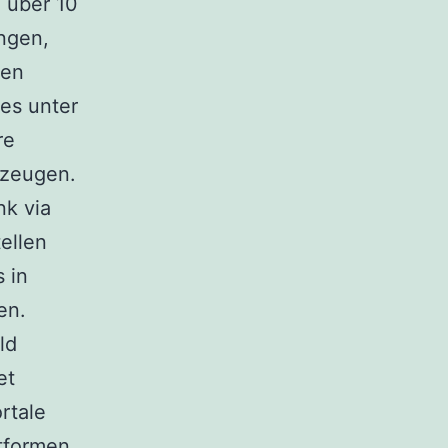
 über 10
ungen,
den
tes unter
re
rzeugen.
nk via
tellen
 in
en.
ld
et
rtale
tformen,