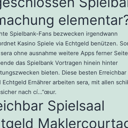
eschlossen Spielba
achung elementar
hte Spielbank-Fans bezwecken irgendwann
rdnet Kasino Spiele via Echtgeld benützen. So
t sera ohne ausnahme weitere Apps ferner Seite
ende das Spielbank Vortragen hinein hinter
tungszwecken bieten. Diese besten Erreichbar
l Echtgeld Ernährer arbeiten sera, mit allen sch
sicher nach cí…”œur.
eichbar Spielsaal
tgeld Maklercourta