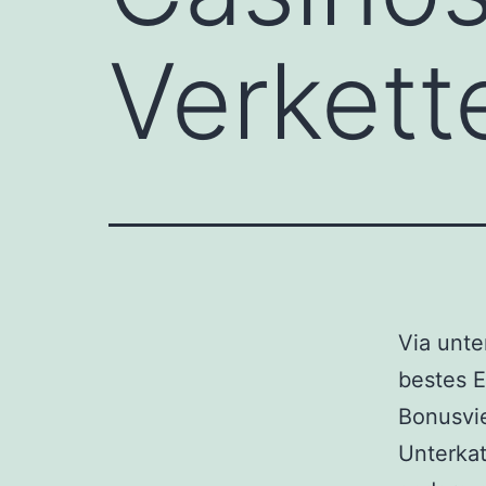
Verkette
Via unte
bestes E
Bonusvie
Unterkat