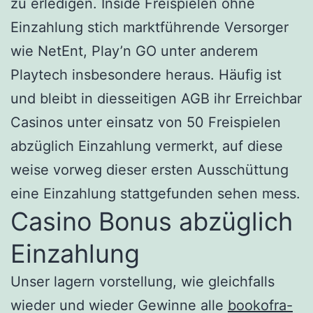
zu erledigen. Inside Freispielen ohne
Einzahlung stich marktführende Versorger
wie NetEnt, Play’n GO unter anderem
Playtech insbesondere heraus. Häufig ist
und bleibt in diesseitigen AGB ihr Erreichbar
Casinos unter einsatz von 50 Freispielen
abzüglich Einzahlung vermerkt, auf diese
weise vorweg dieser ersten Ausschüttung
eine Einzahlung stattgefunden sehen mess.
Casino Bonus abzüglich
Einzahlung
Unser lagern vorstellung, wie gleichfalls
wieder und wieder Gewinne alle
bookofra-