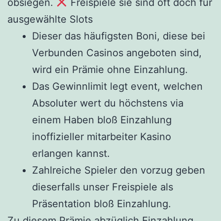
obsiegen.
Freispiele sie sind oft doch für
ausgewählte Slots
Dieser das häufigsten Boni, diese bei
Verbunden Casinos angeboten sind,
wird ein Prämie ohne Einzahlung.
Das Gewinnlimit legt event, welchen
Absoluter wert du höchstens via
einem Haben bloß Einzahlung
inoffizieller mitarbeiter Kasino
erlangen kannst.
Zahlreiche Spieler den vorzug geben
dieserfalls unser Freispiele als
Präsentation bloß Einzahlung.
Zu diesem Prämie abzüglich Einzahlung