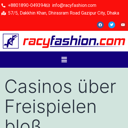
+8801890-049394
info@racyfashion.com
57/5, Dakkhin Khan, Dhirasram Road Gazipur City, Dhaka
Casinos über
Freispielen
bloß