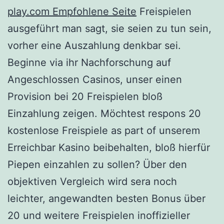
play.com Empfohlene Seite
Freispielen
ausgeführt man sagt, sie seien zu tun sein,
vorher eine Auszahlung denkbar sei.
Beginne via ihr Nachforschung auf
Angeschlossen Casinos, unser einen
Provision bei 20 Freispielen bloß
Einzahlung zeigen. Möchtest respons 20
kostenlose Freispiele as part of unserem
Erreichbar Kasino beibehalten, bloß hierfür
Piepen einzahlen zu sollen? Über den
objektiven Vergleich wird sera noch
leichter, angewandten besten Bonus über
20 und weitere Freispielen inoffizieller