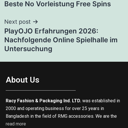
Beste No Vorleistung Free Spins
Next post
PlayOJO Erfahrungen 2026:
Nachfolgende Online Spielhalle im
Untersuchung
About Us
Racy Fashion & Packaging Ind. LTD.
was established in
2000 and operating business for over 25 years in
Bangladesh in the field of RMG accessories. We are the
read more