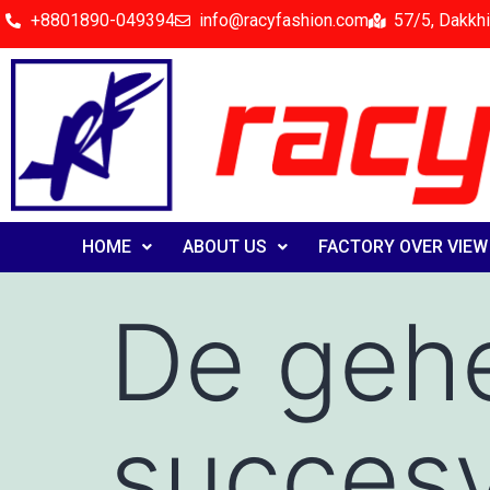
+8801890-049394
info@racyfashion.com
57/5, Dakkhi
HOME
ABOUT US
FACTORY OVER VIEW
De geh
succesv