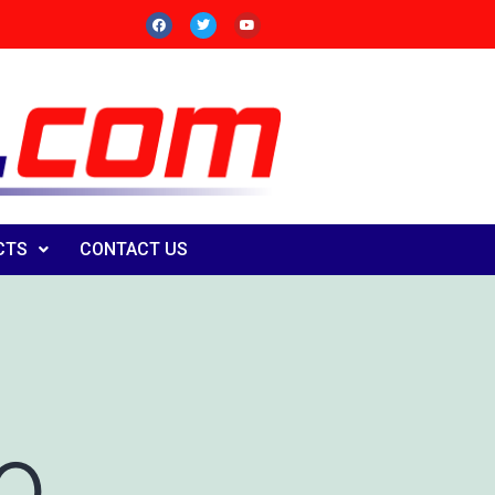
CTS
CONTACT US
o