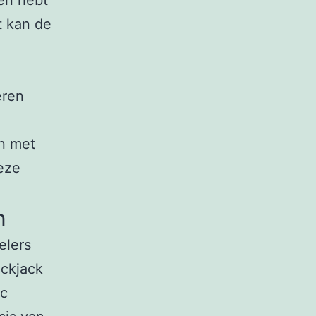
t kan de
eren
en met
deze
n
elers
ackjack
ic