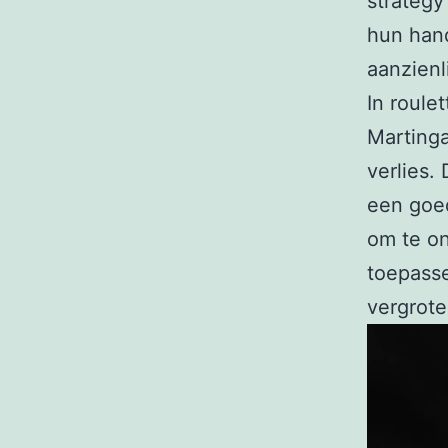
strategy
hun hand
aanzienl
In roule
Martinga
verlies.
een goed
om te on
toepasse
vergrote