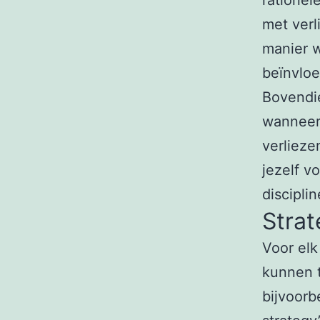
met verl
manier w
beïnvlo
Bovendie
wanneer 
verlieze
jezelf v
discipli
Strat
Voor elk
kunnen t
bijvoorb