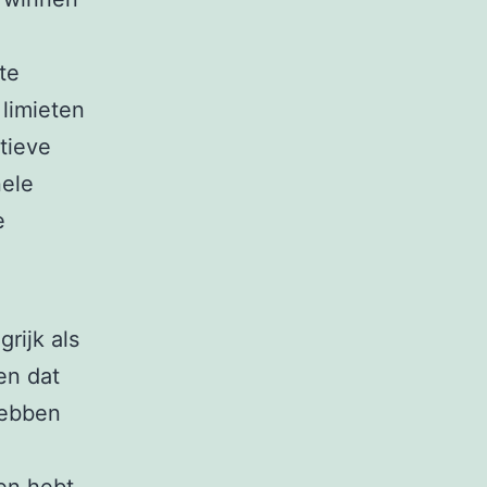
te
 limieten
tieve
nele
e
rijk als
en dat
hebben
en hebt