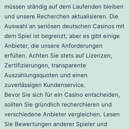
müssen ständig auf dem Laufenden bleiben
und unsere Recherchen aktualisieren. Die
Auswahl an seriösen deutschen Casinos mit
dem Spiel ist begrenzt, aber es gibt einige
Anbieter, die unsere Anforderungen
erfüllen. Achten Sie stets auf Lizenzen,
Zertifizierungen, transparente
Auszahlungsquoten und einen
zuverlässigen Kundenservice.
Bevor Sie sich für ein Casino entscheiden,
sollten Sie gründlich recherchieren und
verschiedene Anbieter vergleichen. Lesen
Sie Bewertungen anderer Spieler und