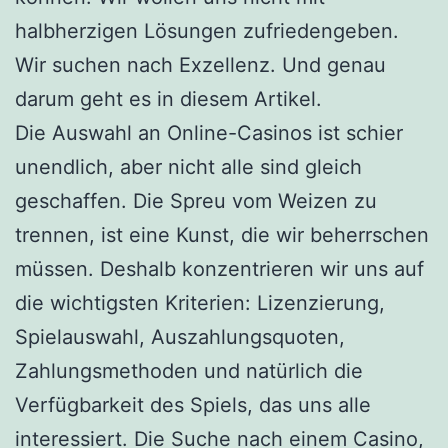
halbherzigen Lösungen zufriedengeben.
Wir suchen nach Exzellenz. Und genau
darum geht es in diesem Artikel.
Die Auswahl an Online-Casinos ist schier
unendlich, aber nicht alle sind gleich
geschaffen. Die Spreu vom Weizen zu
trennen, ist eine Kunst, die wir beherrschen
müssen. Deshalb konzentrieren wir uns auf
die wichtigsten Kriterien: Lizenzierung,
Spielauswahl, Auszahlungsquoten,
Zahlungsmethoden und natürlich die
Verfügbarkeit des Spiels, das uns alle
interessiert. Die Suche nach einem Casino,