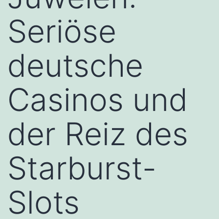
Seriöse
deutsche
Casinos und
der Reiz des
Starburst-
Slots