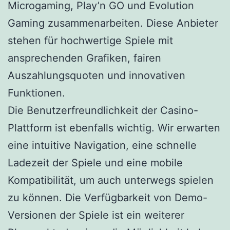
Microgaming, Play’n GO und Evolution
Gaming zusammenarbeiten. Diese Anbieter
stehen für hochwertige Spiele mit
ansprechenden Grafiken, fairen
Auszahlungsquoten und innovativen
Funktionen.
Die Benutzerfreundlichkeit der Casino-
Plattform ist ebenfalls wichtig. Wir erwarten
eine intuitive Navigation, eine schnelle
Ladezeit der Spiele und eine mobile
Kompatibilität, um auch unterwegs spielen
zu können. Die Verfügbarkeit von Demo-
Versionen der Spiele ist ein weiterer