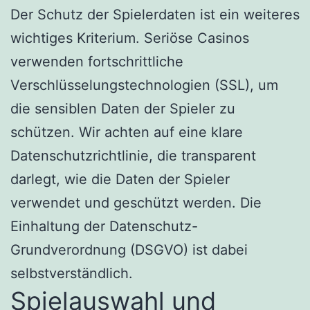
Der Schutz der Spielerdaten ist ein weiteres
wichtiges Kriterium. Seriöse Casinos
verwenden fortschrittliche
Verschlüsselungstechnologien (SSL), um
die sensiblen Daten der Spieler zu
schützen. Wir achten auf eine klare
Datenschutzrichtlinie, die transparent
darlegt, wie die Daten der Spieler
verwendet und geschützt werden. Die
Einhaltung der Datenschutz-
Grundverordnung (DSGVO) ist dabei
selbstverständlich.
Spielauswahl und