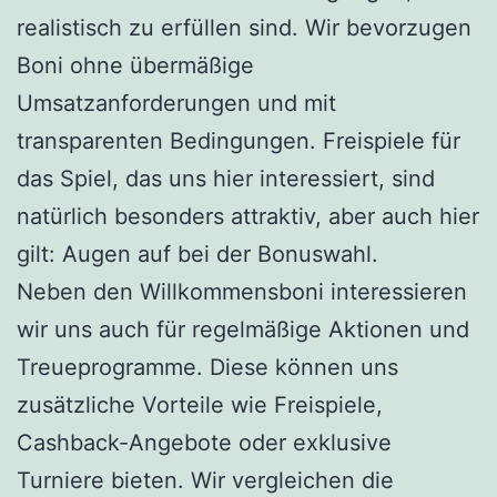
realistisch zu erfüllen sind. Wir bevorzugen
Boni ohne übermäßige
Umsatzanforderungen und mit
transparenten Bedingungen. Freispiele für
das Spiel, das uns hier interessiert, sind
natürlich besonders attraktiv, aber auch hier
gilt: Augen auf bei der Bonuswahl.
Neben den Willkommensboni interessieren
wir uns auch für regelmäßige Aktionen und
Treueprogramme. Diese können uns
zusätzliche Vorteile wie Freispiele,
Cashback-Angebote oder exklusive
Turniere bieten. Wir vergleichen die