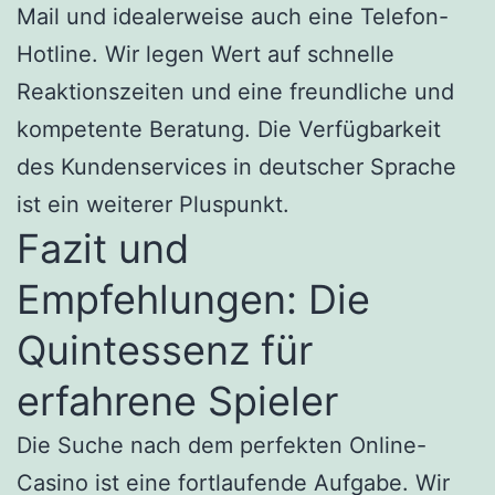
Mail und idealerweise auch eine Telefon-
Hotline. Wir legen Wert auf schnelle
Reaktionszeiten und eine freundliche und
kompetente Beratung. Die Verfügbarkeit
des Kundenservices in deutscher Sprache
ist ein weiterer Pluspunkt.
Fazit und
Empfehlungen: Die
Quintessenz für
erfahrene Spieler
Die Suche nach dem perfekten Online-
Casino ist eine fortlaufende Aufgabe. Wir