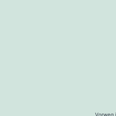
Vorweg i