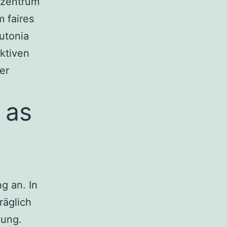
szentrum
 faires
utonia
aktiven
er
 as
g an. In
räglich
lung.