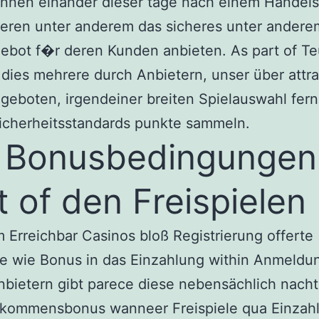
nnen einander dieser tage nach einem Handel
ieren unter anderem das sicheres unter anderem
ebot f�r deren Kunden anbieten. As part of Te
t dies mehrere durch Anbietern, unser über attr
eboten, irgendeiner breiten Spielauswahl fern
icherheitsstandards punkte sammeln.
 Bonusbedingungen
t of den Freispielen
m Erreichbar Casinos bloß Registrierung offerte
le wie Bonus in das Einzahlung within Anmeldun
nbietern gibt parece diese nebensächlich nacht
lkommensbonus wanneer Freispiele qua Einzah