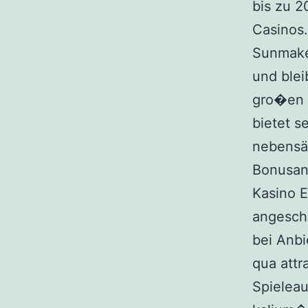
bis zu 2
Casinos.
Sunmake
und blei
gro�en O
bietet s
nebensä
Bonusang
Kasino E
angeschl
bei Anb
qua att
Spielea