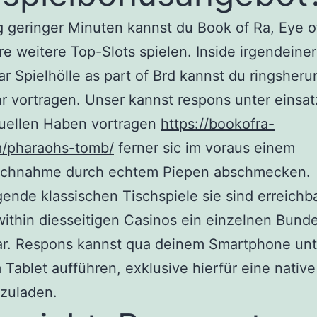
 geringer Minuten kannst du Book of Ra, Eye o
e weitere Top-Slots spielen. Inside irgendeiner
ar Spielhölle as part of Brd kannst du ringsher
r vortragen. Unser kannst respons unter einsa
tuellen Haben vortragen
https://bookofra-
m/pharaohs-tomb/
ferner sic im voraus einem
uchnahme durch echtem Piepen abschmecken.
ende klassischen Tischspiele sie sind erreichb
 within diesseitigen Casinos ein einzelnen Bund
ar. Respons kannst qua deinem Smartphone unt
Tablet aufführen, exklusive hierfür eine nativ
zuladen.