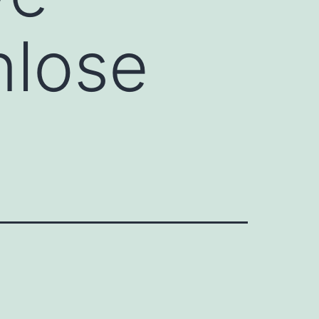
nlose