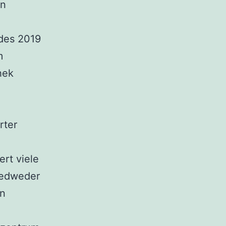
en
m
hek
rter
rt viele
jedweder
en