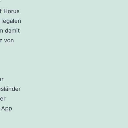
f Horus
 legalen
um damit
tz von
ar
esländer
er
e App