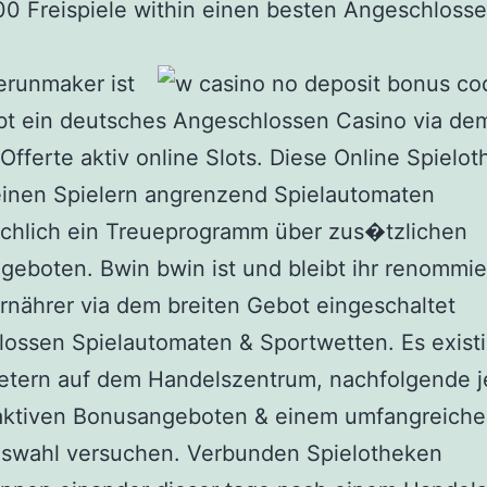
00 Freispiele within einen besten Angeschloss
runmaker ist
bt ein deutsches Angeschlossen Casino via de
fferte aktiv online Slots. Diese Online Spielot
einen Spielern angrenzend Spielautomaten
chlich ein Treueprogramm über zus�tzlichen
eboten. Bwin bwin ist und bleibt ihr renommie
rnährer via dem breiten Gebot eingeschaltet
ossen Spielautomaten & Sportwetten. Es existie
ietern auf dem Handelszentrum, nachfolgende 
raktiven Bonusangeboten & einem umfangreich
uswahl versuchen. Verbunden Spielotheken