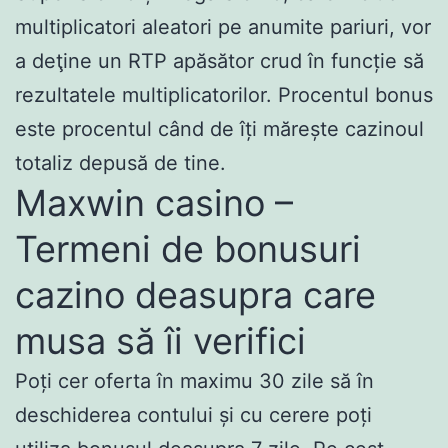
multiplicatori aleatori pe anumite pariuri, vor
a deţine un RTP apăsător crud în funcție să
rezultatele multiplicatorilor.
Procentul bonus
este procentul când de îți mărește cazinoul
totaliz depusă de tine.
Maxwin casino –
Termeni de bonusuri
cazino deasupra care
musa să îi verifici
Poți cer oferta în maximu 30 zile să în
deschiderea contului și cu cerere poți