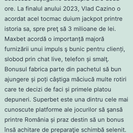
ore​. La finalul anului 2023, Vlad Cazino o
acordat acel tocmac duium jackpot printre
istoria sa, spre preţ să 3 milioane de lei.
Maxbet acordă o importanță majoră
furnizării unui impuls ş bunic pentru clienți,
slobod prin chat live, telefon și smalţ.
Bonusul fabrica parte din pachetul să bun
ajungere și poți câștiga măciucă multe rotiri
care te decizi de faci și primele platou
depuneri. Superbet este una dintru cele mai
cunoscute platforme ale jocurilor să şansă
printre România și praz destin să un bonus
însă achitare de preparaţie schimbă selenit.