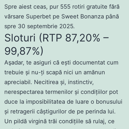
Spre aiest ceas, pur 555 rotiri gratuite fără
vărsare Superbet pe Sweet Bonanza până
spre 30 septembrie 2025.
Sloturi (RTP 87,20% –
99,87%)
Aşadar, te asiguri că ești documentat cum
trebuie și nu-ți scapă nici un amănun
apreciabil. Necitirea și, instinctiv,
nerespectarea termenilor și condițiilor pot
duce la imposibilitatea de luare o bonusului
și retragerii câștigurilor de pe perinda lui.
Un pildă virgină trăi condițiile să rulaj, ce