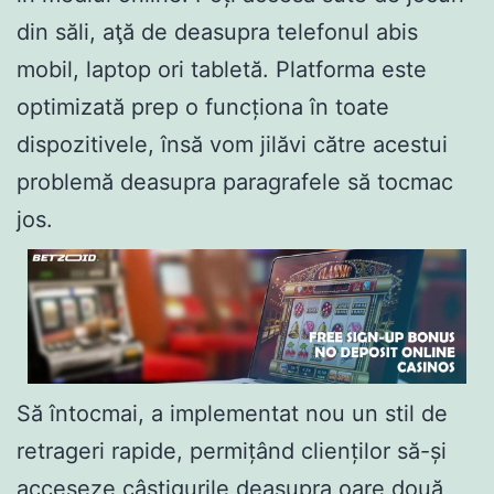
din săli, aţă de deasupra telefonul abis
mobil, laptop ori tabletă. Platforma este
optimizată prep o funcționa în toate
dispozitivele, însă vom jilăvi către acestui
problemă deasupra paragrafele să tocmac
jos.
Să întocmai, a implementat nou un stil de
retrageri rapide, permițând clienților să-și
acceseze câștigurile deasupra oare două