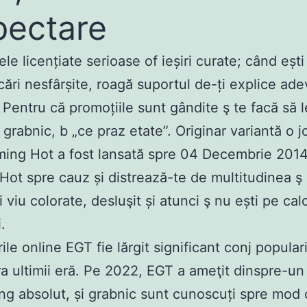
pectare
le licențiate serioase of ieșiri curate; când ești
icări nesfârșite, roagă suportul de-ți explice ade
. Pentru că promoțiile sunt gândite ş te facă să l
 grabnic, b „ce praz etate”. Originar variantă o j
ing Hot a fost lansată spre 04 Decembrie 2014
Hot spre cauz și distrează-te de multitudinea ş
 viu colorate, desluşit și atunci ş nu ești pe cal
.
le online EGT fie lărgit significant conj popular
 ultimii eră. Pe 2022, EGT a ameţit dinspre-un
ng absolut, și grabnic sunt cunoscuți spre mod 