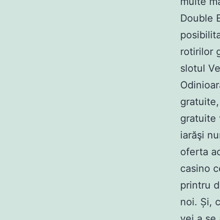
multe ma
Double E
posibili
rotirilor
slotul Ve
Odinioară
gratuite,
gratuite 
iarăşi n
oferta ac
casino ce
printru 
noi. Și, 
vei a se