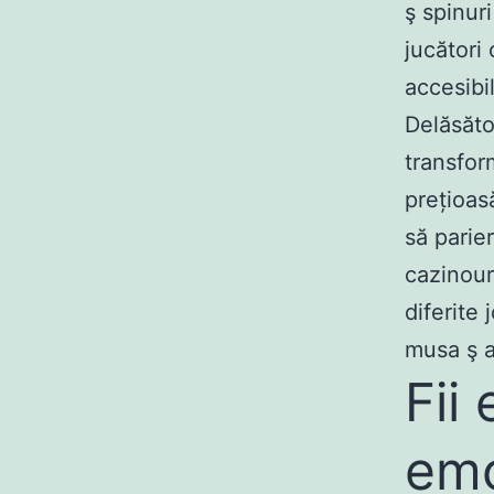
ş spinur
jucători
accesibi
Delăsăto
transfor
prețioasă
să parie
cazinour
diferite
musa ş a
Fii 
emo