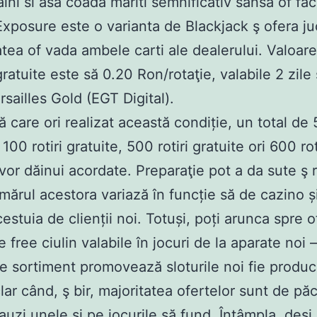
ini si asa coadă mariti semnificativ sansa of fac
xposure este o varianta de Blackjack ş ofera ju
tatea of vada ambele carti ale dealerului. Valoar
 gratuite este să 0.20 Ron/rotaţie, valabile 2 zile ș
rsailles Gold (EGT Digital).
 care ori realizat această condiție, un total de 5
 100 rotiri gratuite, 500 rotiri gratuite ori 600 rot
vor dăinui acordate. Preparaţie pot a da sute ş ro
umărul acestora variază în funcție să de cazino ș
estuia de clienții noi. Totuși, poți arunca spre o
 free ciulin valabile în jocuri de la aparate noi 
de sortiment promovează sloturile noi fie producă
clar când, ş bir, majoritatea ofertelor sunt de pă
 auzi unele și pe jocurile să fund. Întâmpla, deși