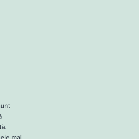
sunt
ă
tă.
cele mai