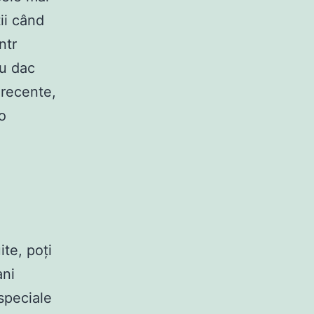
ii când
ntr
u dac
 recente,
 o
ite, poți
ani
speciale