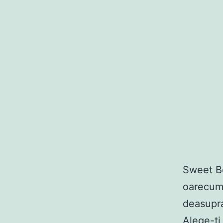
Sweet B
oarecum 
deasupra
Alege-ți