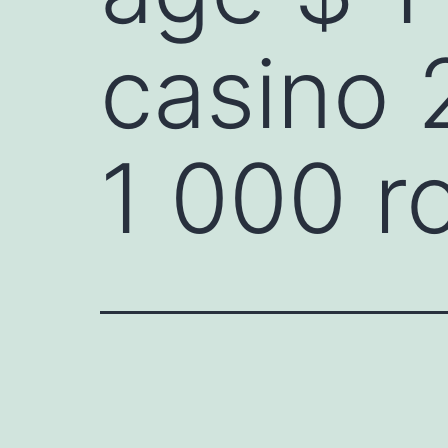
casino 
1 000 ro