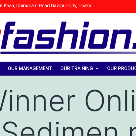
n Khan, Dhirasram Road Gazipur City, Dhaka
OUR MANAGEMENT
OUR TRAINING
OUR PRODU
Winner Onl
 Sedimen 