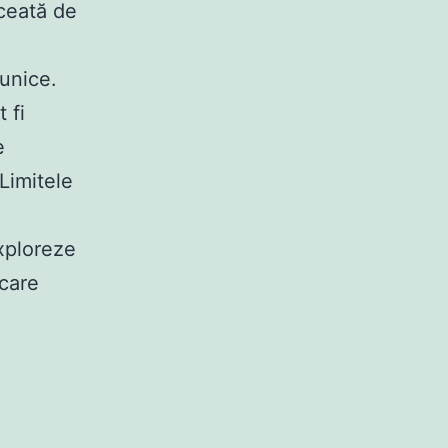
 ceată de
 unice.
 fi
e
 Limitele
exploreze
 care