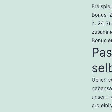
Freispie
Bonus. Z
h. 24 St
zusamme
Bonus er
Pas
sel
Üblich v
nebensä
unser F
pro eini