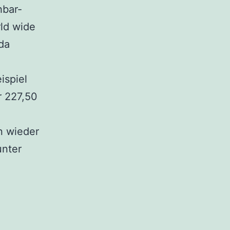
hbar-
rld wide
da
ispiel
r 227,50
n wieder
unter