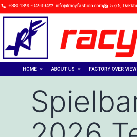
+8801890-049394
info@racyfashion.com
57/5, Dakkhi
HOME
ABOUT US
FACTORY OVER VIEW
Spielba
2026 Te