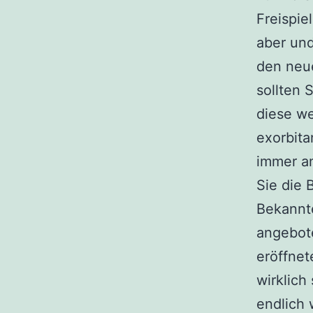
Freispie
aber und
den neue
sollten 
diese w
exorbita
immer a
Sie die 
Bekannt
angebote
eröffnet
wirklich
endlich 