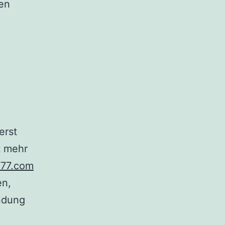
ten
erst
t mehr
777.com
en,
indung