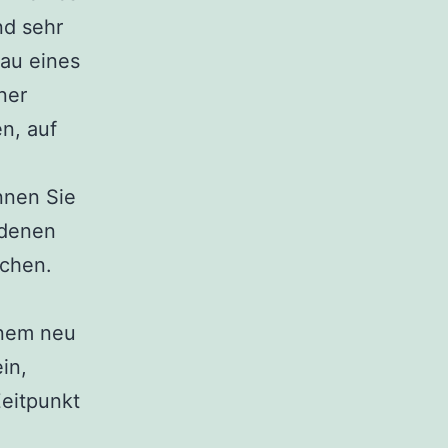
nd sehr
Bau eines
ner
n, auf
önnen Sie
 denen
schen.
inem neu
in,
Zeitpunkt