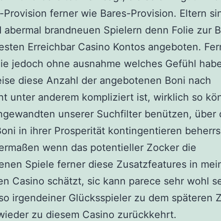
l-Provision ferner wie Bares-Provision. Eltern si
 abermal brandneuen Spielern denn Folie zur 
sten Erreichbar Casino Kontos angeboten. Fer
Sie jedoch ohne ausnahme welches Gefühl habe
eise diese Anzahl der angebotenen Boni nach
nt unter anderem kompliziert ist, wirklich so k
ngewandten unserer Suchfilter benützen, über
Boni in ihrer Prosperität kontingentieren beherr
ermaßen wenn das potentieller Zocker die
nen Spiele ferner diese Zusatzfeatures in me
en Casino schätzt, sic kann parece sehr wohl se
 so irgendeiner Glücksspieler zu dem späteren 
wieder zu diesem Casino zurückkehrt.