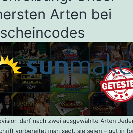
hersten Arten bei
scheincodes
ovision darf nach zwei ausgewählte Arten Jed
chrift vorbereitet man sagt, sie seien – gut in f