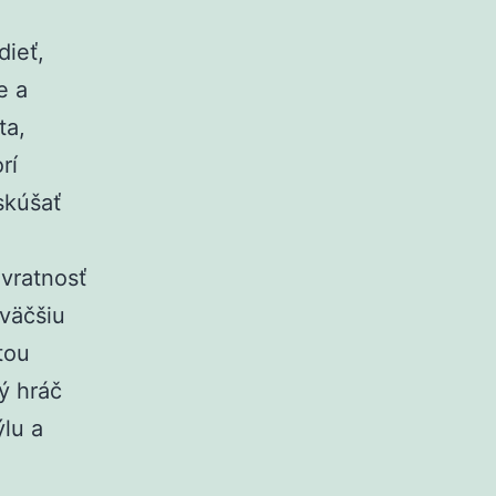
dieť,
e a
ta,
rí
skúšať
ávratnosť
väčšiu
tou
dý hráč
ýlu a