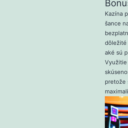
Bonus
Kazína p
šance na
bezplatn
dôležité
aké sú p
Využiti
skúsenos
pretože 
maximali