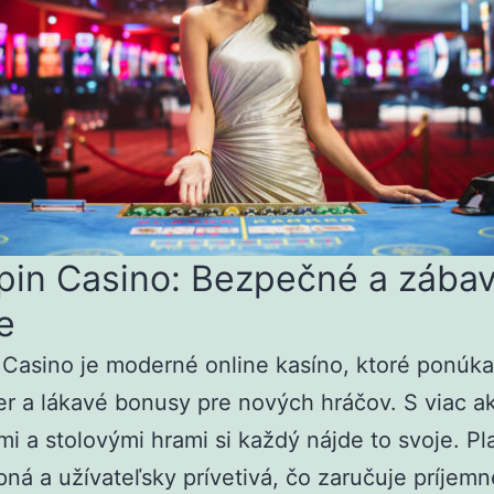
Spin Casino: Bezpečné a zába
e
 Casino je moderné online kasíno, ktoré ponúka
er a lákavé bonusy pre nových hráčov. S viac a
i a stolovými hrami si každý nájde to svoje. Pl
upná a užívateľsky prívetivá, čo zaručuje príjem