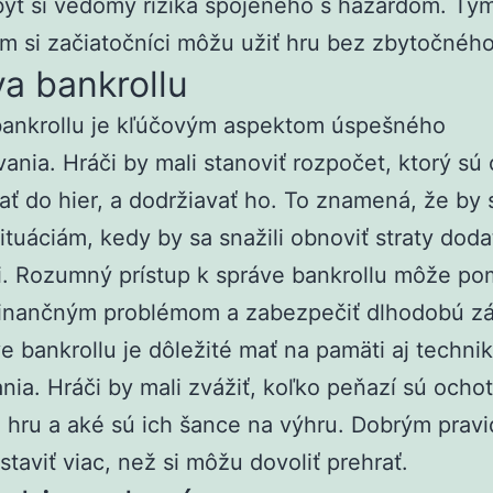
 byť si vedomý rizika spojeného s hazardom. Tý
 si začiatočníci môžu užiť hru bez zbytočného
a bankrollu
bankrollu je kľúčovým aspektom úspešného
ania. Hráči by mali stanoviť rozpočet, ktorý sú
ať do hier, a dodržiavať ho. To znamená, že by 
ituáciám, kedy by sa snažili obnoviť straty dod
i. Rozumný prístup k správe bankrollu môže po
 finančným problémom a zabezpečiť dlhodobú z
ve bankrollu je dôležité mať na pamäti aj techni
nia. Hráči by mali zvážiť, koľko peňazí sú ochotn
 hru a aké sú ich šance na výhru. Dobrým pravi
staviť viac, než si môžu dovoliť prehrať.