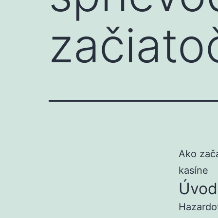
začiato
Ako zača
kasíne
Úvod
Hazardov