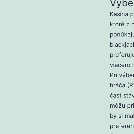
Výber
Kasína p
ktoré z 
ponúkajú
blackjac
preferuj
viacero h
Pri výbe
hráča (R
časť stá
môžu pri
by si ma
preferen