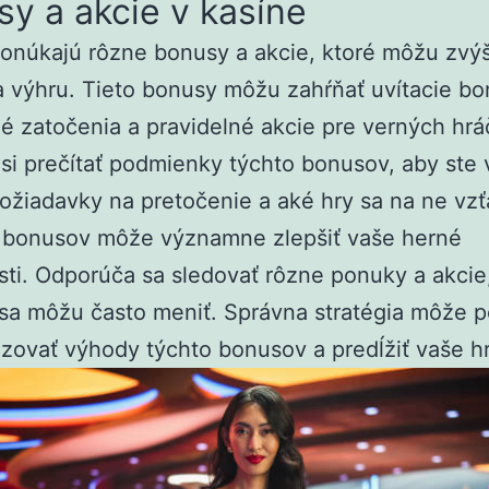
y a akcie v kasíne
onúkajú rôzne bonusy a akcie, ktoré môžu zvýš
 výhru. Tieto bonusy môžu zahŕňať uvítacie bo
é zatočenia a pravidelné akcie pre verných hrá
 si prečítať podmienky týchto bonusov, aby ste 
ožiadavky na pretočenie a aké hry sa na ne vzť
e bonusov môže významne zlepšiť vaše herné
ti. Odporúča sa sledovať rôzne ponuky a akcie
sa môžu často meniť. Správna stratégia môže 
zovať výhody týchto bonusov a predĺžiť vaše hr