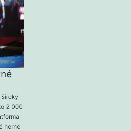
vné
 široký
ko 2 000
atforma
né herné