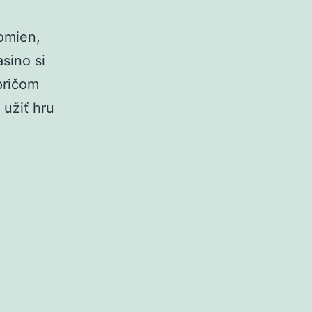
omien,
sino si
pričom
užiť hru