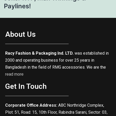
Paylines!
About Us
Racy Fashion & Packaging Ind. LTD.
was established in
2000 and operating business for over 25 years in
Bangladesh in the field of RMG accessories. We are the
read more
Get In Touch
Corporate Office Address:
ABC Northridge Complex,
Plot: 51, Road: 15, 10th Floor, Rabindra Sarani, Sector: 03,