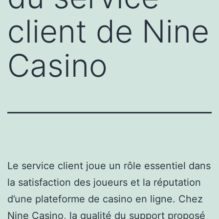
client de Nine
Casino
Le service client joue un rôle essentiel dans
la satisfaction des joueurs et la réputation
d’une plateforme de casino en ligne. Chez
Nine Casino, la qualité du support proposé