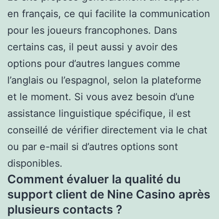
en français, ce qui facilite la communication
pour les joueurs francophones. Dans
certains cas, il peut aussi y avoir des
options pour d’autres langues comme
l’anglais ou l’espagnol, selon la plateforme
et le moment. Si vous avez besoin d’une
assistance linguistique spécifique, il est
conseillé de vérifier directement via le chat
ou par e-mail si d’autres options sont
disponibles.
Comment évaluer la qualité du
support client de Nine Casino après
plusieurs contacts ?