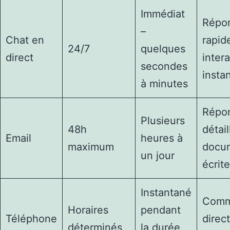
Immédiat
Répo
–
Chat en
rapid
24/7
quelques
direct
inter
secondes
insta
à minutes
Répo
Plusieurs
48h
détail
Email
heures à
maximum
docu
un jour
écrite
Instantané
Comm
Horaires
pendant
Téléphone
direc
déterminés
la durée