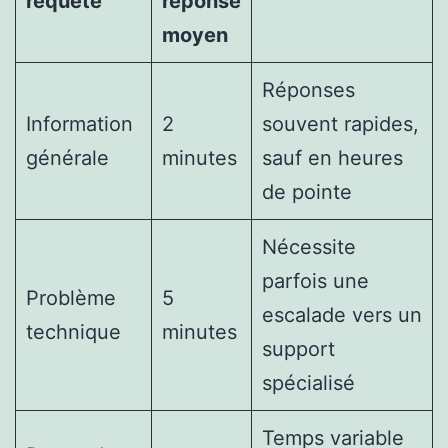
requête
réponse
moyen
Réponses
Information
2
souvent rapides,
générale
minutes
sauf en heures
de pointe
Nécessite
parfois une
Problème
5
escalade vers un
technique
minutes
support
spécialisé
Temps variable