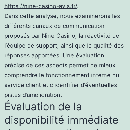
https://nine-casino-avis.fr/
.
Dans cette analyse, nous examinerons les
différents canaux de communication
proposés par Nine Casino, la réactivité de
l’équipe de support, ainsi que la qualité des
réponses apportées. Une évaluation
précise de ces aspects permet de mieux
comprendre le fonctionnement interne du
service client et d’identifier d’éventuelles
pistes d’amélioration.
Évaluation de la
disponibilité immédiate