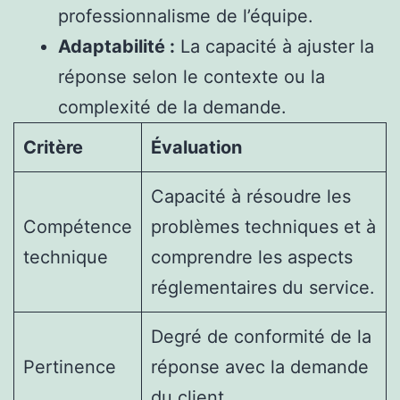
professionnalisme de l’équipe.
Adaptabilité :
La capacité à ajuster la
réponse selon le contexte ou la
complexité de la demande.
Critère
Évaluation
Capacité à résoudre les
Compétence
problèmes techniques et à
technique
comprendre les aspects
réglementaires du service.
Degré de conformité de la
Pertinence
réponse avec la demande
du client.