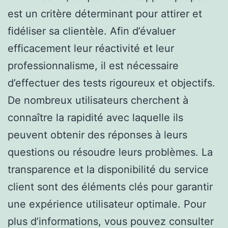
est un critère déterminant pour attirer et
fidéliser sa clientèle. Afin d’évaluer
efficacement leur réactivité et leur
professionnalisme, il est nécessaire
d’effectuer des tests rigoureux et objectifs.
De nombreux utilisateurs cherchent à
connaître la rapidité avec laquelle ils
peuvent obtenir des réponses à leurs
questions ou résoudre leurs problèmes. La
transparence et la disponibilité du service
client sont des éléments clés pour garantir
une expérience utilisateur optimale. Pour
plus d’informations, vous pouvez consulter