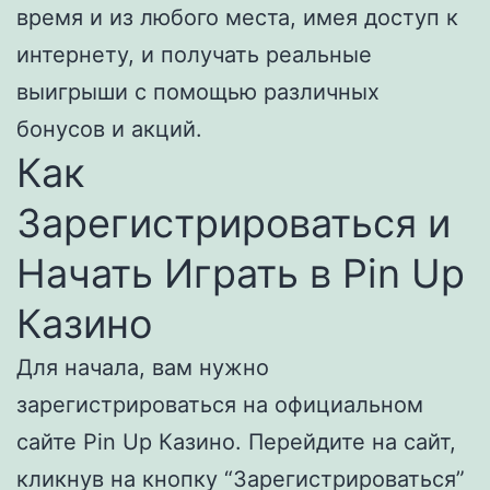
время и из любого места, имея доступ к
интернету, и получать реальные
выигрыши с помощью различных
бонусов и акций.
Как
Зарегистрироваться и
Начать Играть в Pin Up
Казино
Для начала, вам нужно
зарегистрироваться на официальном
сайте Pin Up Казино. Перейдите на сайт,
кликнув на кнопку “Зарегистрироваться”