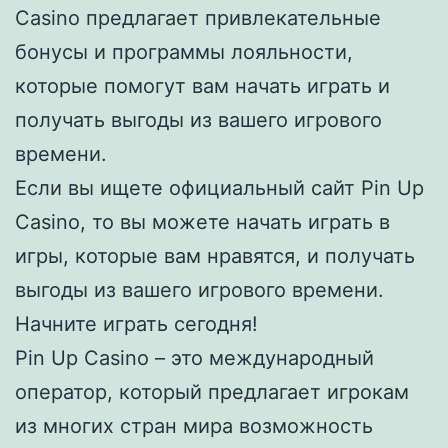
Casino предлагает привлекательные
бонусы и программы лояльности,
которые помогут вам начать играть и
получать выгоды из вашего игрового
времени.
Если вы ищете официальный сайт Pin Up
Casino, то вы можете начать играть в
игры, которые вам нравятся, и получать
выгоды из вашего игрового времени.
Начните играть сегодня!
Pin Up Casino – это международный
оператор, который предлагает игрокам
из многих стран мира возможность