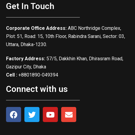
Get In Touch
Corporate Office Address:
ABC Northridge Complex,
Plot: 51, Road: 15, 10th Floor, Rabindra Sarani, Sector: 03,
Uttara, Dhaka-1230.
Factory Address:
57/5, Dakkhin Khan, Dhirasram Road,
Gazipur City, Dhaka
Cell :
+8801890-049394
Connect with us