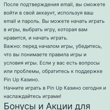
После подтверждения email, вы сможете
войти в свой аккаунт, используя ваш
email и пароль. Вы можете начать играть
в игры, выбрать игру, которая вам
нравится, и начать играть.
Важно: перед началом игры, убедитесь,
что вы понимаете правила игры и
условия игры. Если у вас есть вопросы
или проблемы, обратитесь к поддержке
Pin Up Казино.
Начните играть в Pin Up Казино сегодня и
наслаждайтесь играми!
Бонусы и Акции для