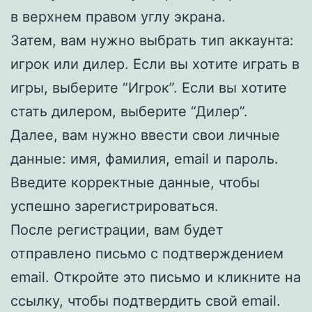
в верхнем правом углу экрана.
Затем, вам нужно выбрать тип аккаунта:
игрок или дилер. Если вы хотите играть в
игры, выберите “Игрок”. Если вы хотите
стать дилером, выберите “Дилер”.
Далее, вам нужно ввести свои личные
данные: имя, фамилия, email и пароль.
Введите корректные данные, чтобы
успешно зарегистрироваться.
После регистрации, вам будет
отправлено письмо с подтверждением
email. Откройте это письмо и кликните на
ссылку, чтобы подтвердить свой email.