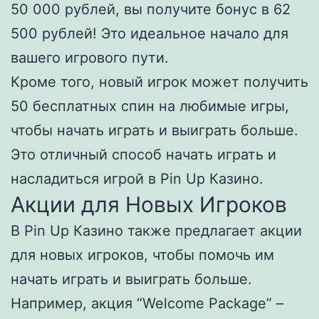
50 000 рублей, вы получите бонус в 62
500 рублей! Это идеальное начало для
вашего игрового пути.
Кроме того, новый игрок может получить
50 бесплатных спин на любимые игры,
чтобы начать играть и выиграть больше.
Это отличный способ начать играть и
насладиться игрой в Pin Up Казино.
Акции для Новых Игроков
В Pin Up Казино также предлагает акции
для новых игроков, чтобы помочь им
начать играть и выиграть больше.
Например, акция “Welcome Package” –