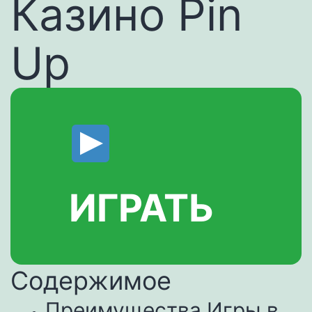
Казино Pin
Up
ИГРАТЬ
Содержимое
Преимущества Игры в