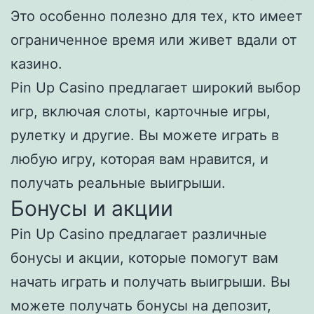
Это особенно полезно для тех, кто имеет
ограниченное время или живет вдали от
казино.
Pin Up Casino предлагает широкий выбор
игр, включая слоты, карточные игры,
рулетку и другие. Вы можете играть в
любую игру, которая вам нравится, и
получать реальные выигрыши.
Бонусы и акции
Pin Up Casino предлагает различные
бонусы и акции, которые помогут вам
начать играть и получать выигрыши. Вы
можете получать бонусы на депозит,