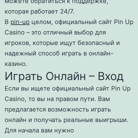
можете обратиться к поддержке,
которая работает 24/7.
В
pin-up
целом, официальный сайт Pin Up
Casino – это отличный выбор для
игроков, которые ищут безопасный и
надежный способ играть в онлайн-
казино.
Играть Онлайн – Вход
Если вы ищете официальный сайт Pin Up
Casino, то вы на правом пути. Вам
предлагается возможность играть
онлайн и получать реальные выигрыши.
Для начала вам нужно