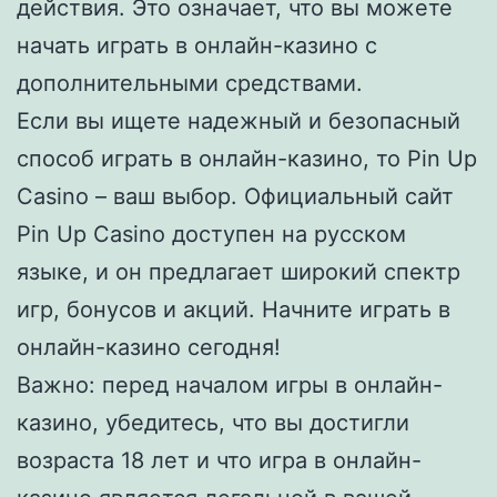
действия. Это означает, что вы можете
начать играть в онлайн-казино с
дополнительными средствами.
Если вы ищете надежный и безопасный
способ играть в онлайн-казино, то Pin Up
Casino – ваш выбор. Официальный сайт
Pin Up Casino доступен на русском
языке, и он предлагает широкий спектр
игр, бонусов и акций. Начните играть в
онлайн-казино сегодня!
Важно: перед началом игры в онлайн-
казино, убедитесь, что вы достигли
возраста 18 лет и что игра в онлайн-