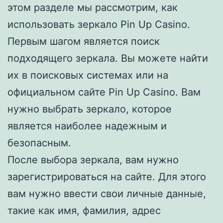
этом разделе мы рассмотрим, как
использовать зеркало Pin Up Casino.
Первым шагом является поиск
подходящего зеркала. Вы можете найти
их в поисковых системах или на
официальном сайте Pin Up Casino. Вам
нужно выбрать зеркало, которое
является наиболее надежным и
безопасным.
После выбора зеркала, вам нужно
зарегистрироваться на сайте. Для этого
вам нужно ввести свои личные данные,
такие как имя, фамилия, адрес