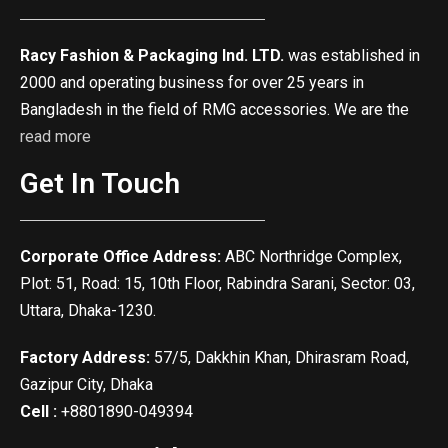
Racy Fashion & Packaging Ind. LTD.
was established in
2000 and operating business for over 25 years in
Bangladesh in the field of RMG accessories. We are the
read more
Get In Touch
Corporate Office Address:
ABC Northridge Complex,
Plot: 51, Road: 15, 10th Floor, Rabindra Sarani, Sector: 03,
Uttara, Dhaka-1230.
Factory Address:
57/5, Dakkhin Khan, Dhirasram Road,
Gazipur City, Dhaka
Cell :
+8801890-049394