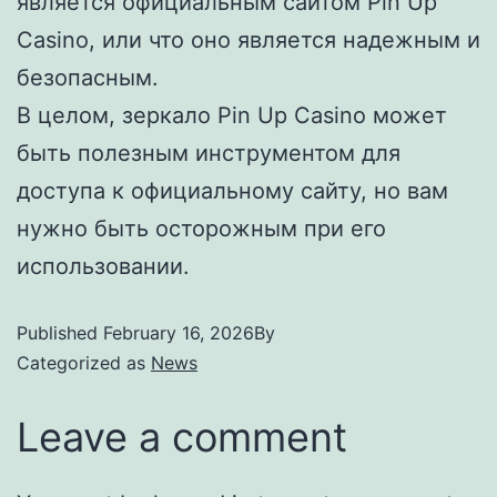
является официальным сайтом Pin Up
Casino, или что оно является надежным и
безопасным.
В целом, зеркало Pin Up Casino может
быть полезным инструментом для
доступа к официальному сайту, но вам
нужно быть осторожным при его
использовании.
Published
February 16, 2026
By
Categorized as
News
Leave a comment