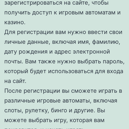
зарегистрироваться на сайте, чтобы
получить доступ к игровым автоматам и
казино.
Для регистрации вам нужно ввести свои
личные данные, включая имя, фамилию,
дату рождения и адрес электронной
почты. Вам также нужно выбрать пароль,
который будет использоваться для входа
на сайт.
После регистрации вы сможете играть в
различные игровые автоматы, включая
слоты, рулетку, бинго и другие. Вы
можете выбрать игру, которая вам