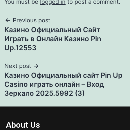
You must be
logged in
to post a comment.
Previous post
Казино Официальный Сайт
Играть в Онлайн Казино Pin
Up.12553
Next post
Казино Официальный сайт Pin Up
Casino играть онлайн – Вход
Зеркало 2025.5992 (3)
About Us