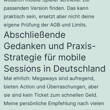
passenden Version finden. Das kann
praktisch sein, ersetzt aber nicht deine
eigene Prüfung der AGB und Limits.
Abschließende
Gedanken und Praxis-
Strategie für mobile
Sessions in Deutschland
Mal ehrlich: Megaways sind aufregend,
bieten Action und Überraschungen, aber
sie sind kein Ticket zum schnellen Geld.
Meine persönliche Empfehlung nach vielen