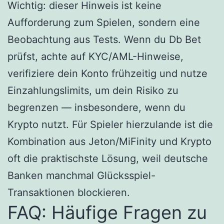
Wichtig: dieser Hinweis ist keine
Aufforderung zum Spielen, sondern eine
Beobachtung aus Tests. Wenn du Db Bet
prüfst, achte auf KYC/AML-Hinweise,
verifiziere dein Konto frühzeitig und nutze
Einzahlungslimits, um dein Risiko zu
begrenzen — insbesondere, wenn du
Krypto nutzt. Für Spieler hierzulande ist die
Kombination aus Jeton/MiFinity und Krypto
oft die praktischste Lösung, weil deutsche
Banken manchmal Glücksspiel-
Transaktionen blockieren.
FAQ: Häufige Fragen zu