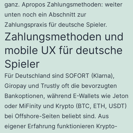
ganz. Apropos Zahlungsmethoden: weiter
unten noch ein Abschnitt zur
Zahlungspraxis für deutsche Spieler.
Zahlungsmethoden und
mobile UX für deutsche
Spieler
Für Deutschland sind SOFORT (Klarna),
Giropay und Trustly oft die bevorzugten
Bankoptionen, während E-Wallets wie Jeton
oder MiFinity und Krypto (BTC, ETH, USDT)
bei Offshore-Seiten beliebt sind. Aus
eigener Erfahrung funktionieren Krypto-