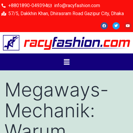
+8801890-049394
info@racyfashion.com
57/5, Dakkhin Khan, Dhirasram Road Gazipur City, Dhaka
Megaways-
Mechanik:
Warum