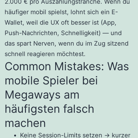
2.000 € pro Auszahlungstranche. Wenn du
häufiger mobil spielst, lohnt sich ein E-
Wallet, weil die UX oft besser ist (App,
Push-Nachrichten, Schnelligkeit) — und
das spart Nerven, wenn du im Zug sitzend
schnell reagieren möchtest.
Common Mistakes: Was
mobile Spieler bei
Megaways am
häufigsten falsch
machen
Keine Session-Limits setzen → kurzer