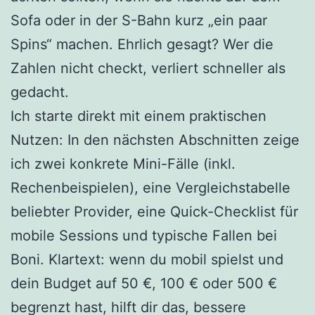
Sofa oder in der S-Bahn kurz „ein paar
Spins“ machen. Ehrlich gesagt? Wer die
Zahlen nicht checkt, verliert schneller als
gedacht.
Ich starte direkt mit einem praktischen
Nutzen: In den nächsten Abschnitten zeige
ich zwei konkrete Mini-Fälle (inkl.
Rechenbeispielen), eine Vergleichstabelle
beliebter Provider, eine Quick-Checklist für
mobile Sessions und typische Fallen bei
Boni. Klartext: wenn du mobil spielst und
dein Budget auf 50 €, 100 € oder 500 €
begrenzt hast, hilft dir das, bessere