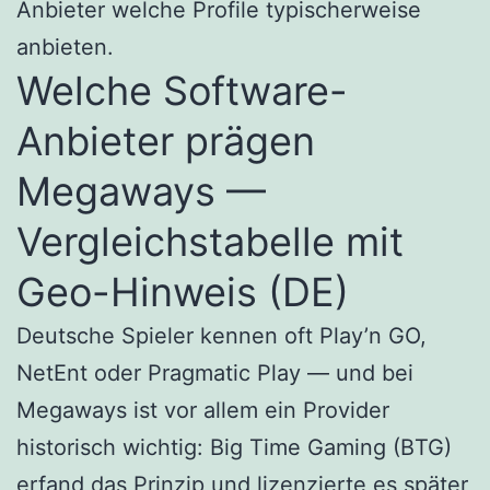
Anbieter welche Profile typischerweise
anbieten.
Welche Software-
Anbieter prägen
Megaways —
Vergleichstabelle mit
Geo-Hinweis (DE)
Deutsche Spieler kennen oft Play’n GO,
NetEnt oder Pragmatic Play — und bei
Megaways ist vor allem ein Provider
historisch wichtig: Big Time Gaming (BTG)
erfand das Prinzip und lizenzierte es später