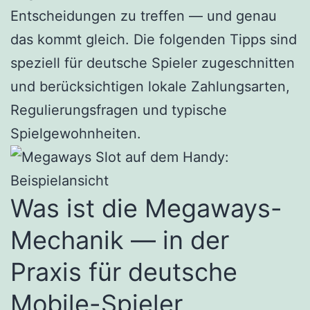
Entscheidungen zu treffen — und genau
das kommt gleich. Die folgenden Tipps sind
speziell für deutsche Spieler zugeschnitten
und berücksichtigen lokale Zahlungsarten,
Regulierungsfragen und typische
Spielgewohnheiten.
Was ist die Megaways-
Mechanik — in der
Praxis für deutsche
Mobile-Spieler