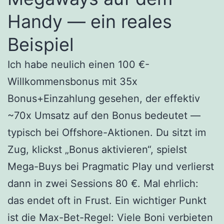
Handy — ein reales
Beispiel
Ich habe neulich einen 100 €-
Willkommensbonus mit 35x
Bonus+Einzahlung gesehen, der effektiv
~70x Umsatz auf den Bonus bedeutet —
typisch bei Offshore-Aktionen. Du sitzt im
Zug, klickst „Bonus aktivieren“, spielst
Mega-Buys bei Pragmatic Play und verlierst
dann in zwei Sessions 80 €. Mal ehrlich:
das endet oft in Frust. Ein wichtiger Punkt
ist die Max-Bet-Regel: Viele Boni verbieten