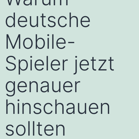
deutsche
Mobile-
Spieler jetzt
genauer
hinschauen
sollten