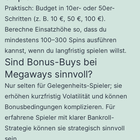
Praktisch: Budget in 10er- oder 50er-
Schritten (z. B. 10 €, 50 €, 100 €).
Berechne Einsatzhöhe so, dass du
mindestens 100–300 Spins ausführen
kannst, wenn du langfristig spielen willst.
Sind Bonus-Buys bei
Megaways sinnvoll?
Nur selten für Gelegenheits-Spieler; sie
erhöhen kurzfristig Volatilität und können
Bonusbedingungen komplizieren. Für
erfahrene Spieler mit klarer Bankroll-
Strategie können sie strategisch sinnvoll
sein.