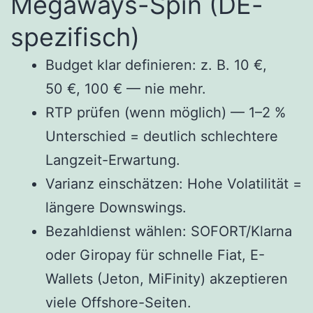
Megaways-Spin (DE-
spezifisch)
Budget klar definieren: z. B. 10 €,
50 €, 100 € — nie mehr.
RTP prüfen (wenn möglich) — 1–2 %
Unterschied = deutlich schlechtere
Langzeit-Erwartung.
Varianz einschätzen: Hohe Volatilität =
längere Downswings.
Bezahldienst wählen: SOFORT/Klarna
oder Giropay für schnelle Fiat, E-
Wallets (Jeton, MiFinity) akzeptieren
viele Offshore-Seiten.