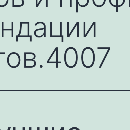
ндации
тов.4007