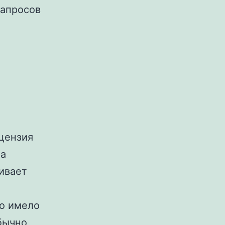
запросов
цензия
на
чивает
но имело
бычно