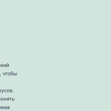
окий
, чтобы
нусов.
понять
тема