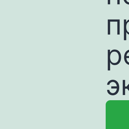
п
р
э