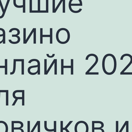
учшие
азино
нлайн 20
ля
овичков и