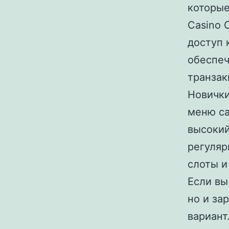
которые
Casino 
доступ 
обеспеч
транзак
Новички
меню са
высокий
регуляр
слоты и
Если вы
но и за
вариант