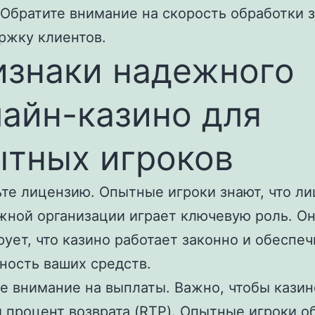
 Обратите внимание на скорость обработки 
ржку клиентов.
изнаки надежного
айн-казино для
ытных игроков
те лицензию. Опытные игроки знают, что ли
жной организации играет ключевую роль. О
рует, что казино работает законно и обеспе
ность ваших средств.
е внимание на выплаты. Важно, чтобы кази
 процент возврата (RTP). Опытные игроки о