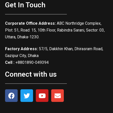
Get In Touch
Corporate Office Address:
ABC Northridge Complex,
Plot: 51, Road: 15, 10th Floor, Rabindra Sarani, Sector: 03,
Uttara, Dhaka-1230.
Factory Address:
57/5, Dakkhin Khan, Dhirasram Road,
Gazipur City, Dhaka
Cell :
+8801890-049394
Connect with us