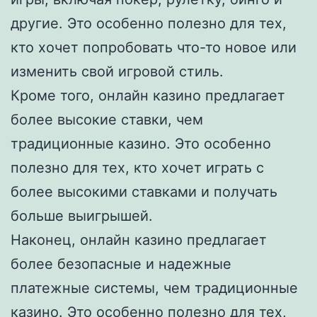
другие. Это особенно полезно для тех,
кто хочет попробовать что-то новое или
изменить свой игровой стиль.
Кроме того, онлайн казино предлагает
более высокие ставки, чем
традиционные казино. Это особенно
полезно для тех, кто хочет играть с
более высокими ставками и получать
больше выигрышей.
Наконец, онлайн казино предлагает
более безопасные и надежные
платежные системы, чем традиционные
казино. Это особенно полезно для тех,