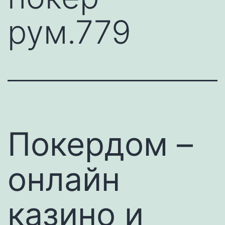
рум.779
Покердом –
онлайн
казино и