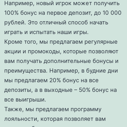
Например, новый игрок может получить
100% бонус на первое депозит, до 10 000
рублей. Это отличный способ начать
играть и испытать наши игры.
Кроме того, мы предлагаем регулярные
акции и промокоды, которые позволяют
вам получать дополнительные бонусы и
преимущества. Например, в будние дни
мы предлагаем 20% бонус на все
депозиты, а в выходные – 50% бонус на
все выигрыши.
Также, мы предлагаем программу
лояльности, которая позволяет вам