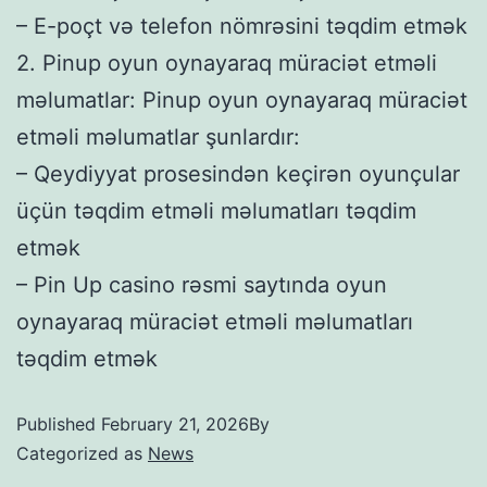
– E-poçt və telefon nömrəsini təqdim etmək
2. Pinup oyun oynayaraq müraciət etməli
məlumatlar: Pinup oyun oynayaraq müraciət
etməli məlumatlar şunlardır:
– Qeydiyyat prosesindən keçirən oyunçular
üçün təqdim etməli məlumatları təqdim
etmək
– Pin Up casino rəsmi saytında oyun
oynayaraq müraciət etməli məlumatları
təqdim etmək
Published
February 21, 2026
By
Categorized as
News