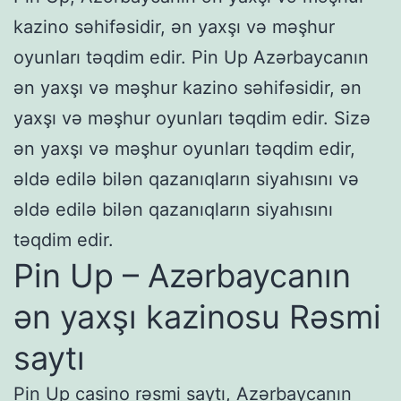
kazino səhifəsidir, ən yaxşı və məşhur
oyunları təqdim edir. Pin Up Azərbaycanın
ən yaxşı və məşhur kazino səhifəsidir, ən
yaxşı və məşhur oyunları təqdim edir. Sizə
ən yaxşı və məşhur oyunları təqdim edir,
əldə edilə bilən qazanıqların siyahısını və
əldə edilə bilən qazanıqların siyahısını
təqdim edir.
Pin Up – Azərbaycanın
ən yaxşı kazinosu Rəsmi
saytı
Pin Up casino rəsmi saytı, Azərbaycanın