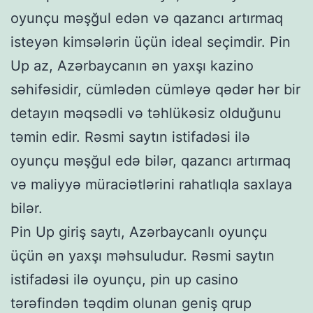
oyunçu məşğul edən və qazancı artırmaq
isteyən kimsələrin üçün ideal seçimdir. Pin
Up az, Azərbaycanın ən yaxşı kazino
səhifəsidir, cümlədən cümləyə qədər hər bir
detayın məqsədli və təhlükəsiz olduğunu
təmin edir. Rəsmi saytın istifadəsi ilə
oyunçu məşğul edə bilər, qazancı artırmaq
və maliyyə müraciətlərini rahatlıqla saxlaya
bilər.
Pin Up giriş saytı, Azərbaycanlı oyunçu
üçün ən yaxşı məhsuludur. Rəsmi saytın
istifadəsi ilə oyunçu, pin up casino
tərəfindən təqdim olunan geniş qrup