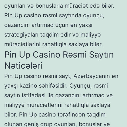
oyunları və bonuslarla müraciət edə bilər.
Pin Up casino rəsmi saytında oyunçu,
qazancını artırmaq üçün ən yaxşı
strategiyaları təqdim edir və maliyyə
müraciətlərini rahatlıqla saxlaya bilər.
Pin Up Casino Rəsmi Saytın
Nəticələri
Pin Up casino rəsmi sayt, Azərbaycanın ən
yaxşı kazino səhifəsidir. Oyunçu, rəsmi
saytın istifadəsi ilə qazancını artırmaq və
maliyyə müraciətlərini rahatlıqla saxlaya
bilər. Pin Up casino tərəfindən təqdim
olunan geniş qrup oyunları, bonuslar və