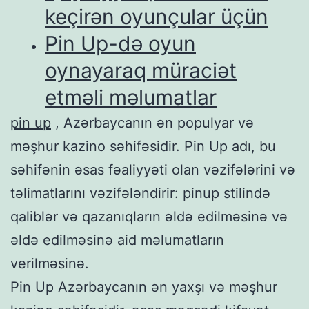
keçirən oyunçular üçün
Pin Up-də oyun
oynayaraq müraciət
etməli məlumatlar
pin up
, Azərbaycanın ən populyar və
məşhur kazino səhifəsidir. Pin Up adı, bu
səhifənin əsas fəaliyyəti olan vəzifələrini və
təlimatlarını vəzifələndirir: pinup stilində
qaliblər və qazanıqların əldə edilməsinə və
əldə edilməsinə aid məlumatların
verilməsinə.
Pin Up Azərbaycanın ən yaxşı və məşhur