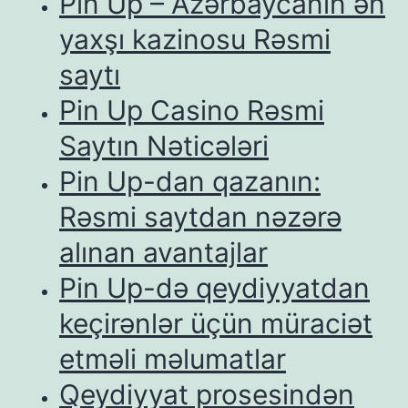
Pin Up – Azərbaycanın ən
yaxşı kazinosu Rəsmi
saytı
Pin Up Casino Rəsmi
Saytın Nəticələri
Pin Up-dan qazanın:
Rəsmi saytdan nəzərə
alınan avantajlar
Pin Up-də qeydiyyatdan
keçirənlər üçün müraciət
etməli məlumatlar
Qeydiyyat prosesindən