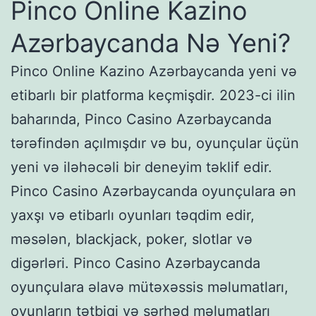
Pinco Online Kazino
Azərbaycanda Nə Yeni?
Pinco Online Kazino Azərbaycanda yeni və
etibarlı bir platforma keçmişdir. 2023-ci ilin
baharında, Pinco Casino Azərbaycanda
tərəfindən açılmışdır və bu, oyunçular üçün
yeni və iləhəcəli bir deneyim təklif edir.
Pinco Casino Azərbaycanda oyunçulara ən
yaxşı və etibarlı oyunları təqdim edir,
məsələn, blackjack, poker, slotlar və
digərləri. Pinco Casino Azərbaycanda
oyunçulara əlavə mütəxəssis məlumatları,
oyunların tətbiqi və sərhəd məlumatları