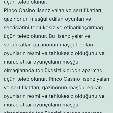
üçün tələb olunur.
Pinco Casino lisenziyaları və sertifikatları,
qazinonun məşğul edilən oyunları və
servislərini təhlükəsiz və etibarlılaşdırmaq
üçün tələb olunur. Bu lisenziyalar və
sertifikatlar, qazinonun məşğul edilən
oyunların rəsmi və təhlükəsiz olduğunu və
müraciətkar oyunçuların məşğul
olmaqlarında təhlükəsizliklərdən aparmaq
üçün tələb olunur. Pinco Casino lisenziyaları
və sertifikatları, qazinonun məşğul edilən
oyunların rəsmi və təhlükəsiz olduğunu və
müraciətkar oyunçuların məşğul