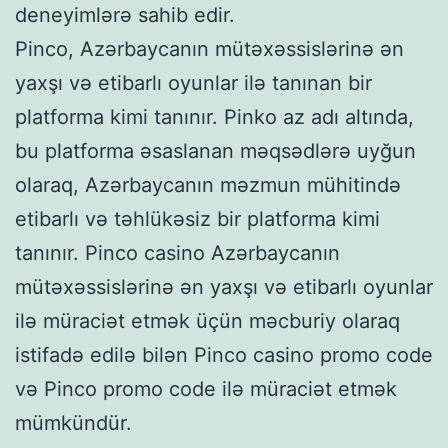
deneyimlərə sahib edir.
Pinco, Azərbaycanın mütəxəssislərinə ən
yaxşı və etibarlı oyunlar ilə tanınan bir
platforma kimi tanınır. Pinko az adı altında,
bu platforma əsaslanan məqsədlərə uyğun
olaraq, Azərbaycanın məzmun mühitində
etibarlı və təhlükəsiz bir platforma kimi
tanınır. Pinco casino Azərbaycanın
mütəxəssislərinə ən yaxşı və etibarlı oyunlar
ilə müraciət etmək üçün məcburiy olaraq
istifadə edilə bilən Pinco casino promo code
və Pinco promo code ilə müraciət etmək
mümkündür.