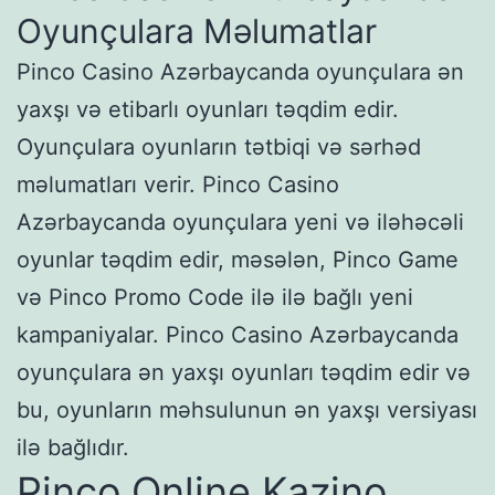
Oyunçulara Məlumatlar
Pinco Casino Azərbaycanda oyunçulara ən
yaxşı və etibarlı oyunları təqdim edir.
Oyunçulara oyunların tətbiqi və sərhəd
məlumatları verir. Pinco Casino
Azərbaycanda oyunçulara yeni və iləhəcəli
oyunlar təqdim edir, məsələn, Pinco Game
və Pinco Promo Code ilə ilə bağlı yeni
kampaniyalar. Pinco Casino Azərbaycanda
oyunçulara ən yaxşı oyunları təqdim edir və
bu, oyunların məhsulunun ən yaxşı versiyası
ilə bağlıdır.
Pinco Online Kazino