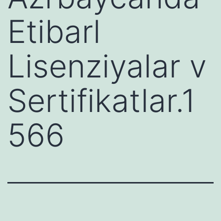
Etibarl
Lisenziyalar v
Sertifikatlar.1
566