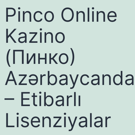
Pinco Online
Kazino
(Пинко)
Azərbaycanda
– Etibarlı
Lisenziyalar