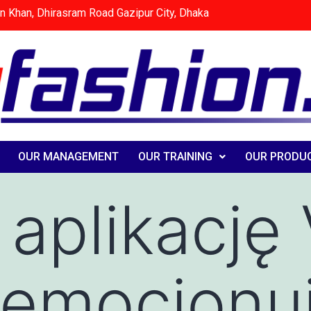
n Khan, Dhirasram Road Gazipur City, Dhaka
OUR MANAGEMENT
OUR TRAINING
OUR PRODU
 aplikację
w emocjonu