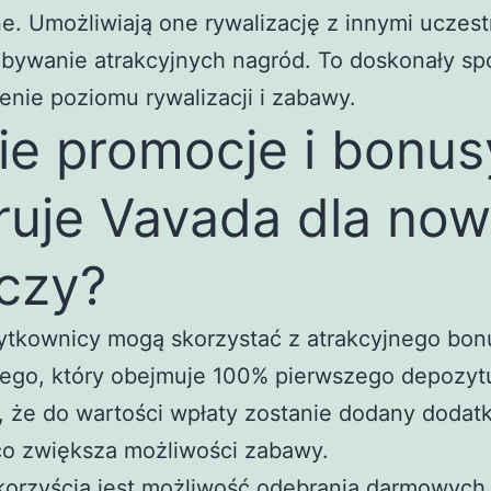
e. Umożliwiają one rywalizację z innymi uczes
obywanie atrakcyjnych nagród. To doskonały sp
enie poziomu rywalizacji i zabawy.
ie promocje i bonus
ruje Vavada dla no
czy?
ytkownicy mogą skorzystać z atrakcyjnego bon
nego, który obejmuje 100% pierwszego depozyt
, że do wartości wpłaty zostanie dodany doda
co zwiększa możliwości zabawy.
 korzyścią jest możliwość odebrania darmowych