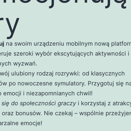
ry
uj
na swoim urządzeniu mobilnym nową platfor
eruje szeroki wybór ekscytujących aktywności i
jnych wyzwań.
wój ulubiony rodzaj rozrywki: od klasycznych
ów po nowoczesne symulatory. Przygotuj się n
 emocji i niezapomnianych chwil!
 się do społeczności graczy
i korzystaj z atrak
 oraz bonusów. Nie czekaj – wspólnie przeżyj
arzalne emocje!