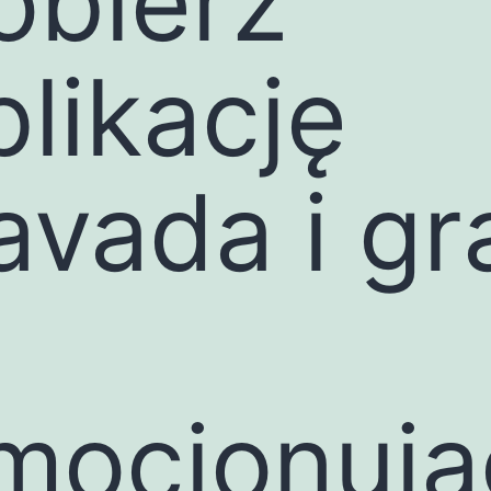
obierz
plikację
avada i gr
mocjonują