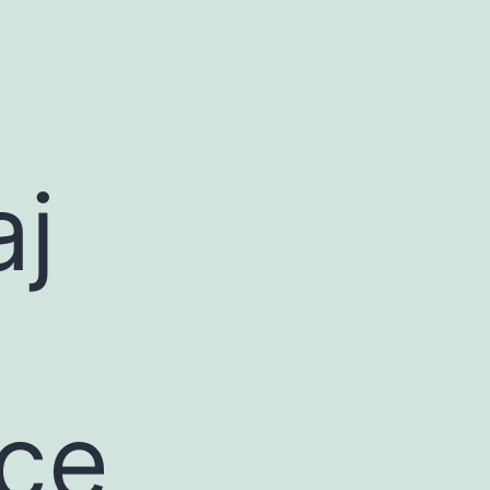
aj
ce