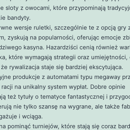
e sloty z owocami, które przypominają tradycy
ie bandyty.
ywne wersje ruletki, szczególnie te z opcją gry
m, zyskują na popularności, oferując emocje zb
ziwego kasyna. Hazardziści cenią również war
ka, które wymagają strategii oraz umiejętności,
 że rywalizacja staje się bardziej ekscytująca.
yjne produkcje z automatami typu megaway prz
 racji na unikalny system wypłat. Dobre opinie
ą też tytuły o tematyce fantastycznej i przygo
erują nie tylko szansę na wygrane, ale także fab
gażuje i wciąga.
a pominąć turniejów, które stają się coraz bard