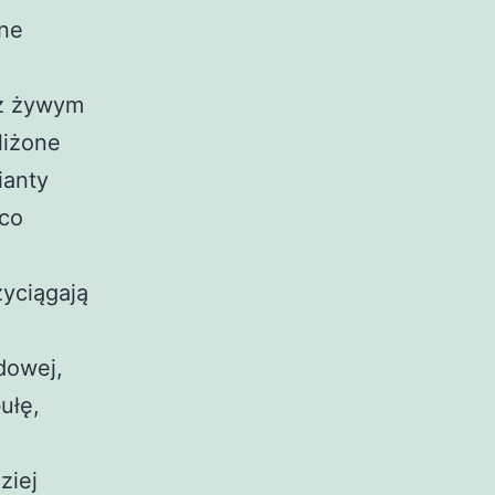
jne
 z żywym
liżone
ianty
 co
yciągają
dowej,
ułę,
ziej