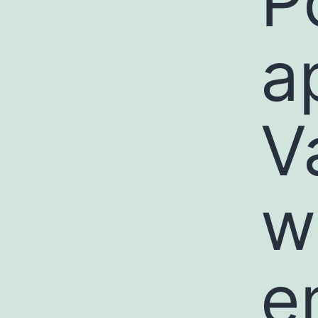
P
a
V
w
e