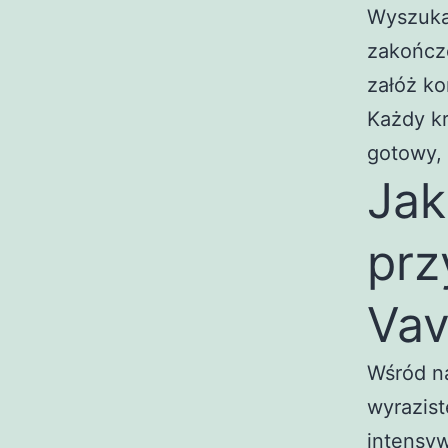
Wyszukaj
zakończe
załóż ko
Każdy kr
gotowy, 
Jak
prz
Va
Wśród na
wyrazist
intensyw