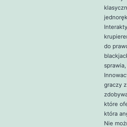
klasyczn
jednoręk
Interakt
krupiere
do prawd
blackjac
sprawia,
Innowac
graczy z
zdobywaj
które of
która an
Nie możn