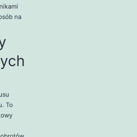
tnikami
osób na
y
wych
usu
u. To
tkowy
 obrotów