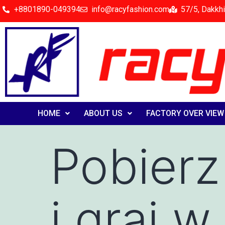
+8801890-049394
info@racyfashion.com
57/5, Dakkhi
HOME
ABOUT US
FACTORY OVER VIEW
Pobierz
i graj 