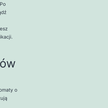
 Po
ądź
iesz
kacji.
ków
tomaty o
tują