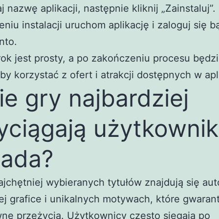
 nazwę aplikacji, następnie kliknij „Zainstaluj”.
niu instalacji uruchom aplikację i zaloguj się b
nto.
ok jest prosty, a po zakończeniu procesu będz
by korzystać z ofert i atrakcji dostępnych w apli
ie gry najbardziej
yciągają użytkowni
vada?
jchętniej wybieranych tytułów znajdują się au
ej grafice i unikalnych motywach, które gwaran
ne przeżycia. Użytkownicy często sięgają po