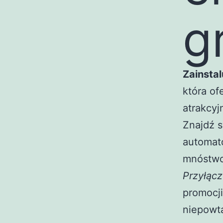
g
Zainstal
która of
atrakcy
Znajdź s
automat
mnóstwo
Przyłącz
promocji
niepowt