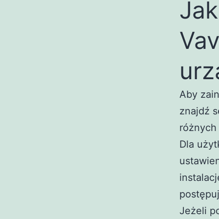
Jak
Vav
urz
Aby zain
znajdź s
różnych
Dla użyt
ustawie
instalac
postępuj
Jeżeli p