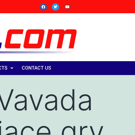
CTS
CONTACT US
 Vavada
jące gry