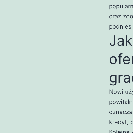
popularn
oraz zd
podniesi
Jak
ofe
gra
Nowi uż
powital
oznacza
kredyt, 
Kolejną