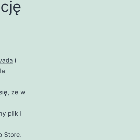
cję
vada
i
la
się, że w
y plik i
p Store.