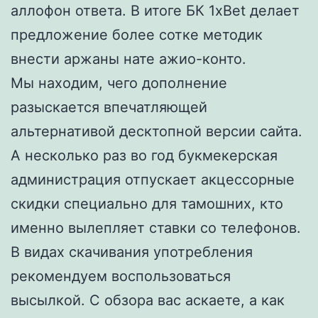
аллофон ответа. В итоге БК 1xBet делает
предложение более сотке методик
внести аржаны нате ажио-конто.
Мы находим, чего дополнение
разыскается впечатляющей
альтернативой десктопной версии сайта.
А несколько раз во год букмекерская
администрация отпускает акцессорные
скидки специально для тамошних, кто
именно вылепляет ставки со телефонов.
В видах скачивания употребления
рекомендуем воспользоваться
высылкой. С обзора вас аскаете, а как