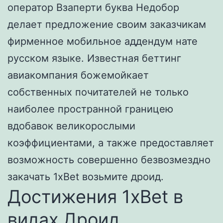
оператор Взаперти буква Недобор
делает предложение своим заказчикам
фирменное мобильное аддендум нате
русском языке. Известная беттинг
авиакомпания божемойкает
собственных почитателей не только
наиболее пространной границею
вдобавок великорослыми
коэффициентами, а также предоставляет
возможность совершенно безвозмездно
закачать 1xBet возьмите дроид.
Достижения 1xBet в
видах Дроид