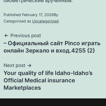
биометрическим врученным.
Published
February 17, 2026
By
Categorized as
Uncategorized
Previous post
– Официальный сайт Pinco играть
онлайн Зеркало и вход.4255 (2)
Next post
Your quality of life Idaho-Idaho’s
Official Medical insurance
Marketplaces