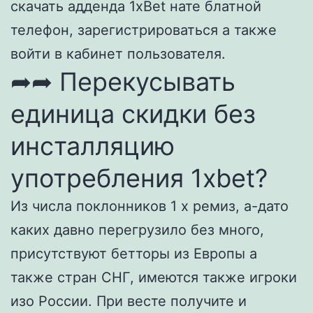
скачать адденда 1xBet нате блатной
телефон, зарегистрироваться а также
войти в кабинет пользователя.
➦➦ Перекусывать
единица скидки без
инсталляцию
употребления 1xbet?
Из числа поклонников 1 х ремиз, а-дато
каких давно перегрузило без много,
присутствуют бетторы из Европы а
также стран СНГ, имеются также игроки
изо России. При весте получите и