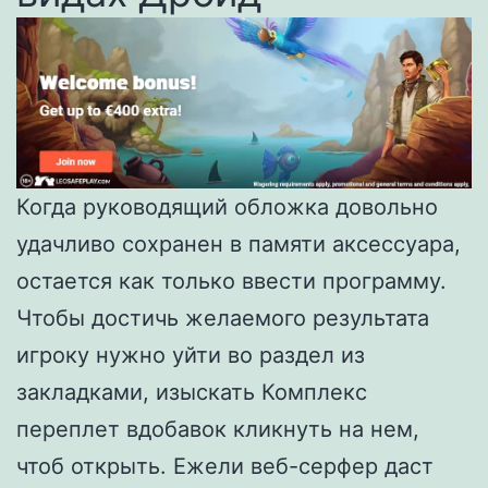
Когда руководящий обложка довольно
удачливо сохранен в памяти аксессуара,
остается как только ввести программу.
Чтобы достичь желаемого результата
игроку нужно уйти во раздел из
закладками, изыскать Комплекс
переплет вдобавок кликнуть на нем,
чтоб открыть. Ежели веб-серфер даст