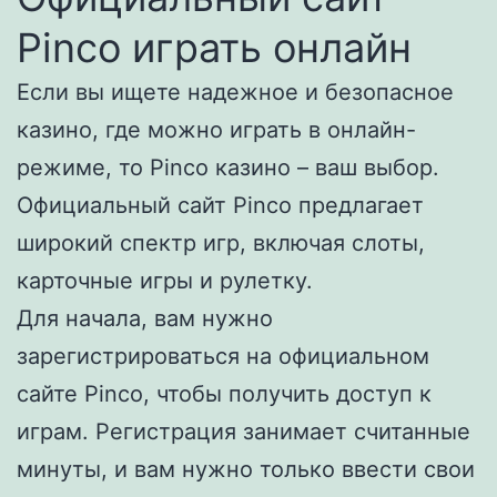
Pinco играть онлайн
Если вы ищете надежное и безопасное
казино, где можно играть в онлайн-
режиме, то Pinco казино – ваш выбор.
Официальный сайт Pinco предлагает
широкий спектр игр, включая слоты,
карточные игры и рулетку.
Для начала, вам нужно
зарегистрироваться на официальном
сайте Pinco, чтобы получить доступ к
играм. Регистрация занимает считанные
минуты, и вам нужно только ввести свои