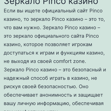
Зеркало Pinco казино
Если вы ищете официальный сайт Pinco
казино, то зеркало Pinco казино – это то,
что вам нужно. Зеркало Pinco казино –
это зеркало официального сайта Pinco
казино, которое позволяет игрокам
доступаться к играм и функциям казино,
не выходя из своей comfort zone.
Зеркало Pinco казино – это безопасный и
надежный способ играть в казино, не
рискуя своей безопасностью. Оно
обеспечивает анонимность и защищает
вашу личную информацию, обеспечивая