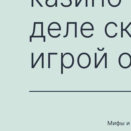
деле с
игрой 
Мифы и 