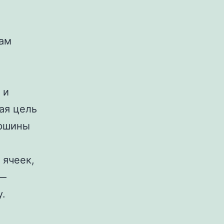
кам
 и
ая цель
ершины
 ячеек,
 —
у.