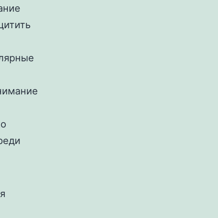
ание
щитить
улярные
внимание
ко
реди
я