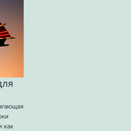
для
лагающая
оки
и как